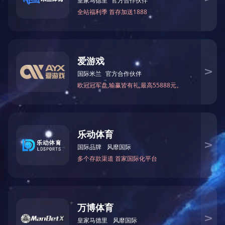
2014年
2013年
2012年
2011年
2010年
2009年
2008年
2007年
2006年
2005年