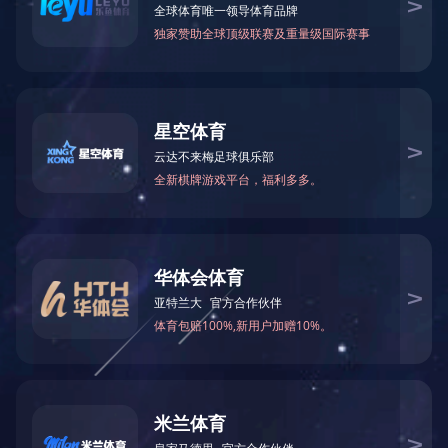
2024年
2023年
2022年
2021年
2020年
2019年
2018年
2017年
2016年
2015年