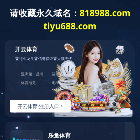
开云官方在线注册
INVESTOR RELATIONS
投资者关系
股票信息
股本结构
公司治理
临时公告
定期公告
财务
2025年