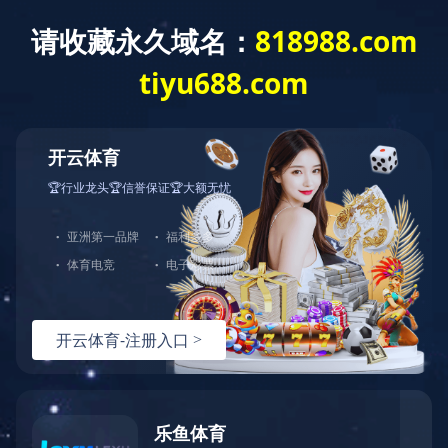
开云官方在线注册
INVESTOR RELATIONS
投资者关系
股票信息
股本结构
公司治理
临时公告
定期公告
财务
2025年