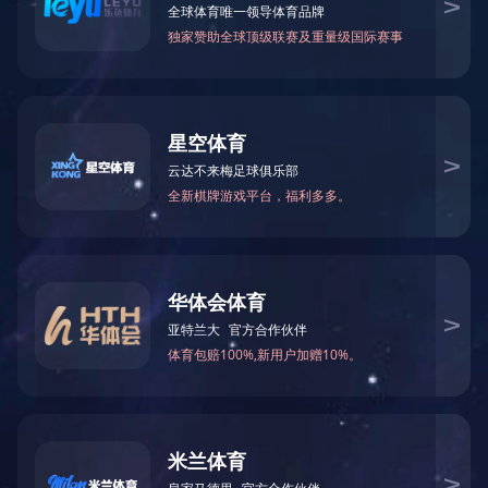
2024年
2023年
2022年
2021年
2020年
2019年
2018年
2017年
2016年
2015年