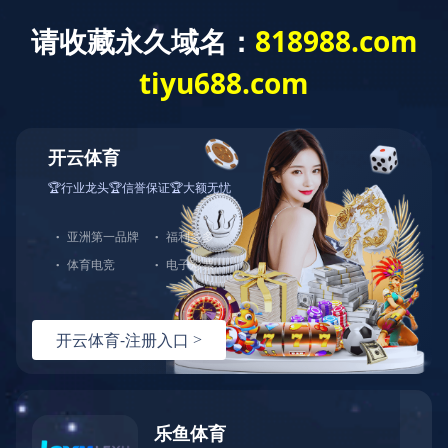
开云官方在线注册
INVESTOR RELATIONS
投资者关系
股票信息
股本结构
公司治理
临时公告
定期公告
财务
2025年