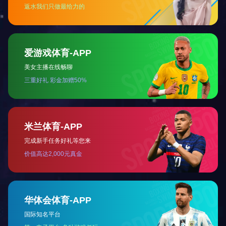
2024.12
06
二零二四年十二月六日股東特別大會投票結果、委任董事及...
2024.12
06
POLL RESULTS OF THE EXTRAORDINARY GENERAL MEETING HEL...
2024.12
04
股份發行人的證券變動月報表
2024.12
04
Monthly Return of Equity Issuer on Movem
2024.11
25
更換香港H股股份過戶登記處
2024.11