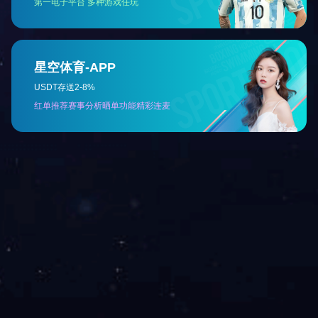
25
CHANGE OF H SHARE REGISTRAR & TRANSFER O
开云官方在线注册导航上页1
...
下页
尾页
股票代码信息
汉语名：济南电力设备 英文音标名：HARBIN ELECTRIC
股票走势编码：01133.HK
开云官方在线注册-开
投资者关系
企业新闻
云(中国)
产品业务
科技创新
联系电话：0451-58598000 座机：0451-82162088
新地址：哈尔滨市市松北区改革创新八路1399号
电邮编号码：150028