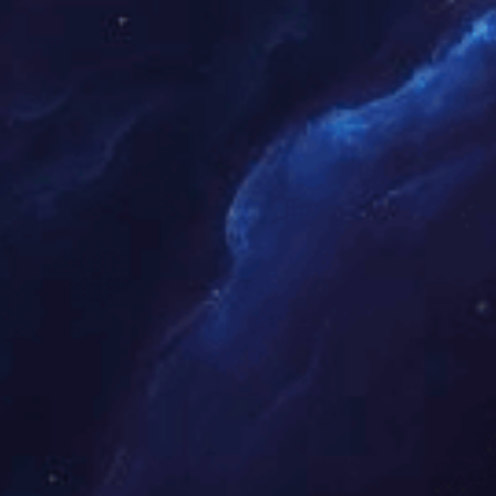
2010年
2009年
2008年
投产个人总结表彰先进多而在山东省省山东省市报名报名参加。三相异步电
。...