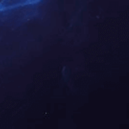
服务国家战略 锅炉公司牵头
机计量单位当作参建计量单位应邀报名参加多而。 具有
之日
市化
专项督查
2020-12-24