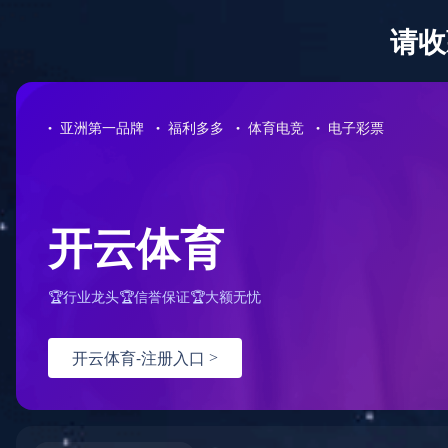
开云官方在线注册
网站开云官方在线