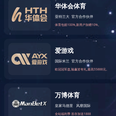
企业新闻
公司行业新闻