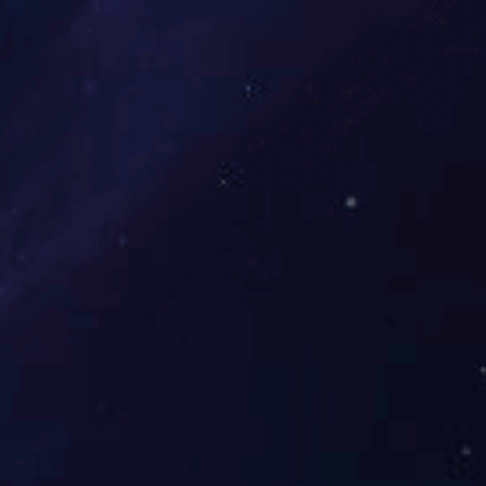
服务国家战略 锅炉公司牵头承担国家重点研发计划...
锅炉
下月，生物质工业锅炉燃烧总部是 该项目带头标准，充分发挥提高
效率保洁散煤水电站生物质工业锅炉燃烧...
-12-30
2020-12-24