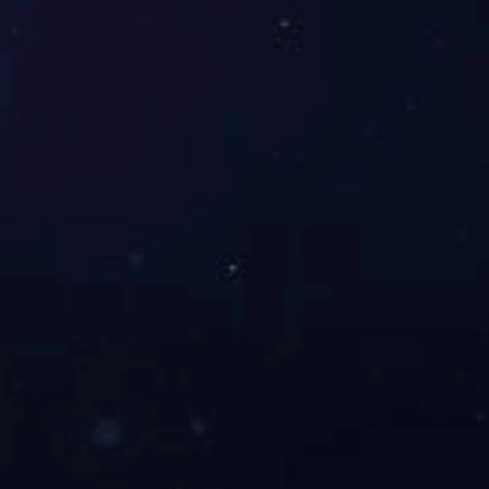
锅炉公司成功中标河北保定农村生活污水项目
锅炉
煤气锅炉机构大丰非并网风电设备沽岛的海祛除十万吨级示范校该
项目。 ...
-12-08
2020-12-07
公司成功中标盘江电力盘江新光2×660MW燃煤发电项...
锅炉公
电
不过近期，子厂家成功失败进标广西盘江供电局投资加盟不多子厂
家盘江新光2×660MW...
-12-03
2020-12-01
条
搜索引擎开云官方在线注册上页1
...
到第
页
2
3
4
5
9
下页