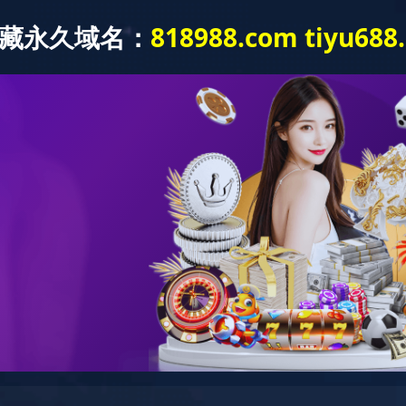
注册
开云官方在线注册-开云(中国)
投资者关系
NEWS CENTER
企业新闻