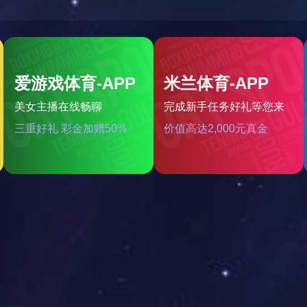
2025年
2024年
2023年
2022年
2021年
2020年
2019年