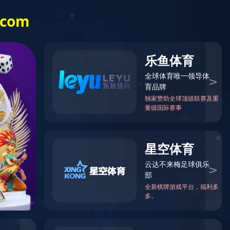
简体中文
企业新闻
产品业务
科技创新
ATION