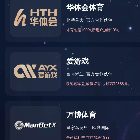
科技创新平台
创新性自主创新性