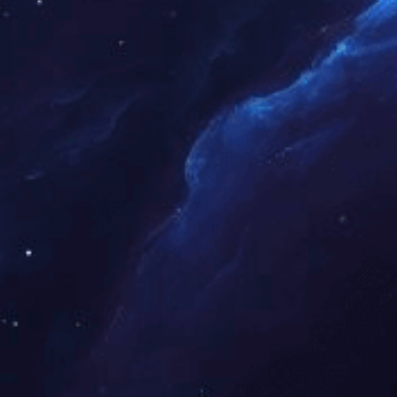
之媲美的长时
存储的技巧的
技巧，成为了
将来存储的技
巧侧重选址的
中心点。机构
与时俱进传热
机器、透平机
器以其压力值
不锈钢容器最
新发明核心，
关键点组织开
展缩小自然的
气体存储的技