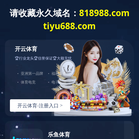
开云官方在线注册
OTHER BUSINESSES
其他业务
海洋装备
节能产品
环保产品
氢能
泵阀
网站开云官方在线注册
开云官方在线注册-开云(中国)